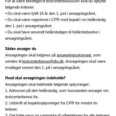
For at være berettiget til testcenterbonussen skal du opfylde
følgende kriterier:
• Du skal være fyldt 18 år den 1. juni i ansøgningsåret.
• Du skal være registreret i CPR med bopæl i en helårsbolig
den 1. juni i ansøgningsåret.
• Du skal have anvendt helårsboligen til helårsbeboelse i
ansøgningsåret.
Sådan ansøger du
Ansøgningen skal indgives på
ansøgningsskemaet
, som
sendes til
testcenterbonus@dtu.dk
. Ansøgningen skal være
modtaget senest den 1. juli i ansøgningsåret.
Hvad skal ansøgningen indeholde?
Ansøgningen skal indeholde følgende oplysninger:
1. Adressen på den helårsbolig, som husstanden ansøger om
testcenterbonus for.
2. Udskrift af bopælsoplysninger fra CPR for mindst én
beboer.
3. Det fulde navn og samtykke til udbetalingen fra alle beboere